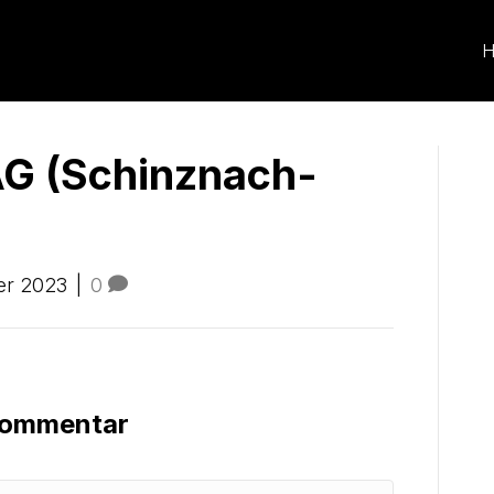
H
AG (Schinznach-
er 2023
|
0
 Kommentar